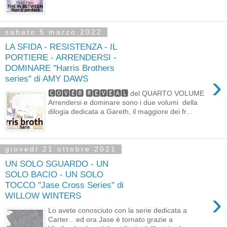
sabato 5 marzo 2022
LA SFIDA - RESISTENZA - IL
PORTIERE - ARRENDERSI -
DOMINARE "Harris Brothers
›
series" di AMY DAWS
🅲🅾🆅🅴🆁 🆁🅴🆅🅴🅰🅻 del QUARTO VOLUME
Arrendersi e dominare sono i due volumi della
dilogia dedicata a Gareth, il maggiore dei fr...
giovedì 21 ottobre 2021
UN SOLO SGUARDO - UN
SOLO BACIO - UN SOLO
TOCCO "Jase Cross Series" di
›
WILLOW WINTERS
Lo avete conosciuto con la serie dedicata a
Carter... ed ora Jase è tornato grazie a