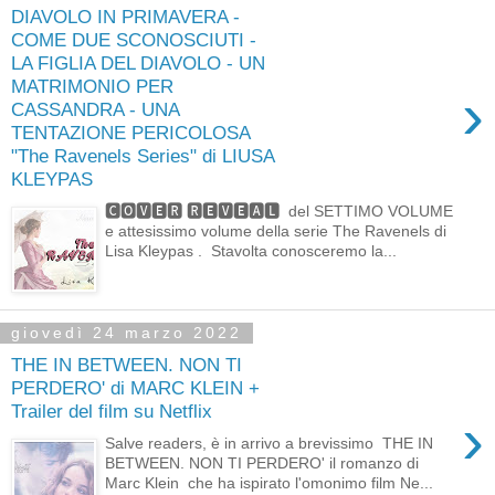
DIAVOLO IN PRIMAVERA -
COME DUE SCONOSCIUTI -
LA FIGLIA DEL DIAVOLO - UN
MATRIMONIO PER
›
CASSANDRA - UNA
TENTAZIONE PERICOLOSA
"The Ravenels Series" di LIUSA
KLEYPAS
🅲🅾🆅🅴🆁 🆁🅴🆅🅴🅰🅻 del SETTIMO VOLUME
e attesissimo volume della serie The Ravenels di
Lisa Kleypas . Stavolta conosceremo la...
giovedì 24 marzo 2022
THE IN BETWEEN. NON TI
PERDERO' di MARC KLEIN +
Trailer del film su Netflix
›
Salve readers, è in arrivo a brevissimo THE IN
BETWEEN. NON TI PERDERO' il romanzo di
Marc Klein che ha ispirato l'omonimo film Ne...