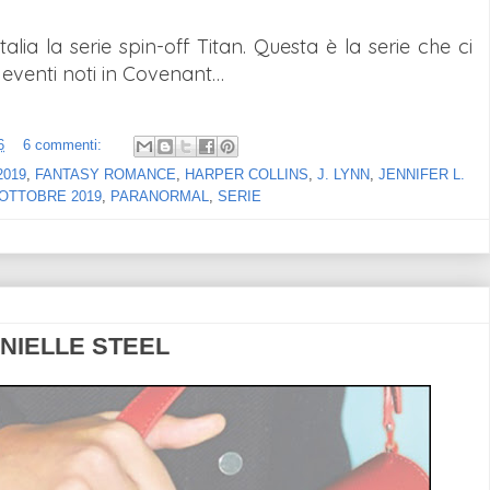
ia la serie spin-off Titan. Questa è la serie che ci
i eventi noti in Covenant…
6
6 commenti:
2019
,
FANTASY ROMANCE
,
HARPER COLLINS
,
J. LYNN
,
JENNIFER L.
OTTOBRE 2019
,
PARANORMAL
,
SERIE
ANIELLE STEEL