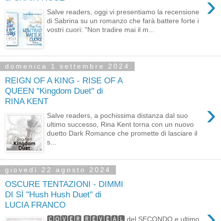
›
Salve readers, oggi vi presentiamo la recensione
di Sabrina su un romanzo che farà battere forte i
vostri cuori: "Non tradire mai il m...
domenica 1 settembre 2024
REIGN OF A KING - RISE OF A
QUEEN "Kingdom Duet" di
RINA KENT
›
Salve readers, a pochissima distanza dal suo
ultimo successo, Rina Kent torna con un nuovo
duetto Dark Romance che promette di lasciare il
s...
giovedì 22 agosto 2024
OSCURE TENTAZIONI - DIMMI
DI SÌ "Hush Hush Duet" di
LUCIA FRANCO
›
🅲🅾🆅🅴🆁 🆁🅴🆅🅴🅰🅻 del SECONDO e ultimo