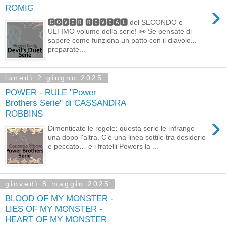
›
ROMIG
🅲🅾🆅🅴🆁 🆁🅴🆅🅴🅰🅻 del SECONDO e
ULTIMO volume della serie! 👀 Se pensate di
sapere come funziona un patto con il diavolo...
preparate...
lunedì 2 giugno 2025
POWER - RULE "Power
Brothers Serie" di CASSANDRA
ROBBINS
›
Dimenticate le regole: questa serie le infrange
una dopo l'altra. C’è una linea sottile tra desiderio
e peccato… e i fratelli Powers la ...
giovedì 8 maggio 2025
BLOOD OF MY MONSTER -
LIES OF MY MONSTER -
HEART OF MY MONSTER